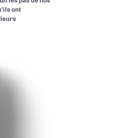
uit les pas de nos
’ils ont
 leurs