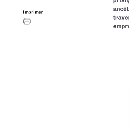
prodi
ancêt
Imprimer
trave
empre