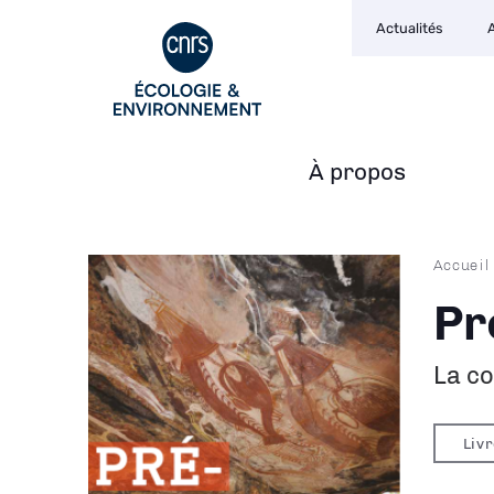
Navigation
Aller
Actualités
secondaire
au
contenu
principal
À propos
Navigation
principale
Fil
Accueil
d'Ari
Pr
La co
Liv