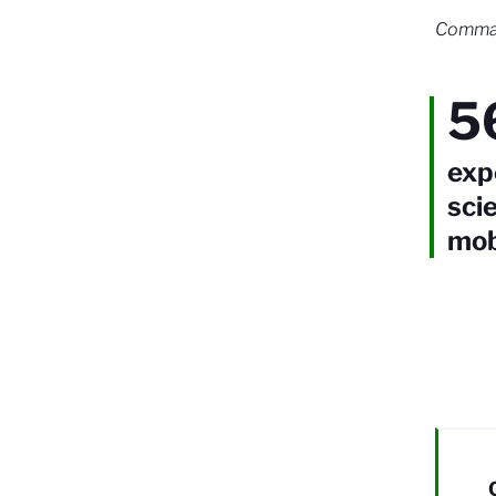
Command
5
exp
sci
mob