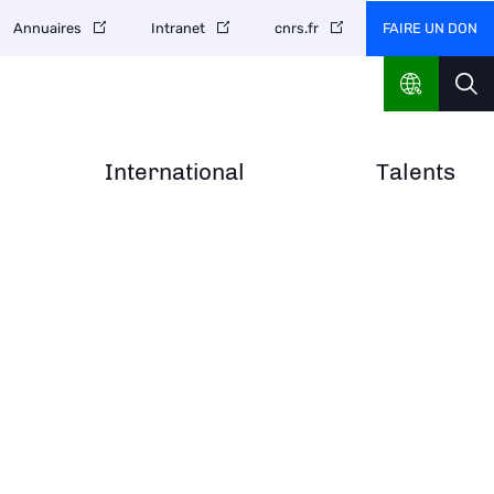
FAIRE UN DON
Annuaires
Intranet
cnrs.fr
International
Talents