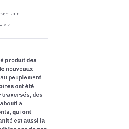
tobre 2018
e Midi
té produit des
 de nouveaux
u’au peuplement
ires ont été
 traversés, des
 abouti à
ts, qui ont
nité est aussi la