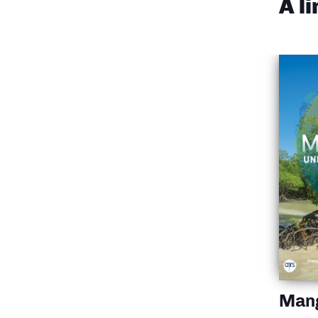
À l
Man