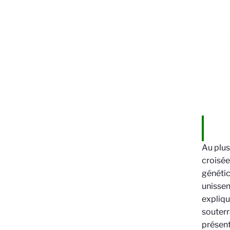
Au plus
croisée
génétic
unissen
expliqu
souterr
présent