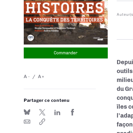
Auteur(s
Commander
Depui
outil
A
A
-
+
milie
du Gr
conqu
Partager ce contenu
îles 
l’ada
façon