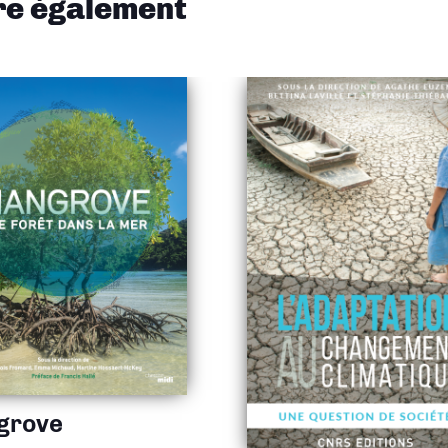
ire également
grove