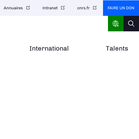
FAIRE UN DON
Annuaires
Intranet
cnrs.fr
International
Talents