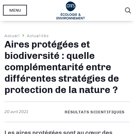
Aller
MENU
au
contenu
principal
Fil
Accueil
Actualités
Aires protégées et
d'Ariane
biodiversité : quelle
complémentarité entre
différentes stratégies de
protection de la nature ?
20 avril 2021
RÉSULTATS SCIENTIFIQUES
Les aires protégées sont au cœur des