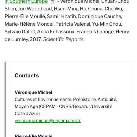
in Southern Europe
- Véronique Michel, Chuan-Chou
Shen, Jon Woodhead, Hsun-Ming Hu, Chung-Che Wu,
Pierre-Elie Moullé, Samir Khatib, Dominique Cauche,
Marie-Hélène Moncel, Patricia Valensi, Yu-Min Chou,
Sylvain Gallet, Anna Echassoux, François Orange, Henry
de Lumley, 2017.
Scientific Reports
.
Contacts
Véronique Michel
Cultures et Environnements. Préhistoire, Antiquité,
Moyen Âge (CEPAM - CNRS/Géoazur/Université
Côte d’Azur)
veronique.michel@cepam.cnrs.fr
Pierre-Elie Moullé