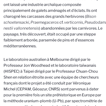
ont laissé une industrie archaïque composée
principalement de galets aménagés et d’éclats. Ils ont
charogné les carcasses des grands herbivores (
Bison
schoetensacki
,
Praemegaceros
cf.
verticornis
,
Pseudodam
nestii vallonnetensis
) abandonnées par les carnivores. Le
paysage, très découvert, était occupé par une steppe
faiblement arborée, parsemée de pins et d’essences
méditerranéennes.
Le laboratoire australien à Melbourne dirigé par le
Professeur Jon Woodhead et le laboratoire taïwanais
(HISPEC) à Taipei dirigé par le Professeur Chuan-Chou
Shen en relation étroite avec une équipe de chercheurs
français dont le projet a été conduit par Véronique
Michel (CEPAM, Géoazur, CNRS) sont parvenus à dater
pour la première fois un site préhistorique en Europe par
la méthode uranium-plomb (U-Pb), par spectrométrie de