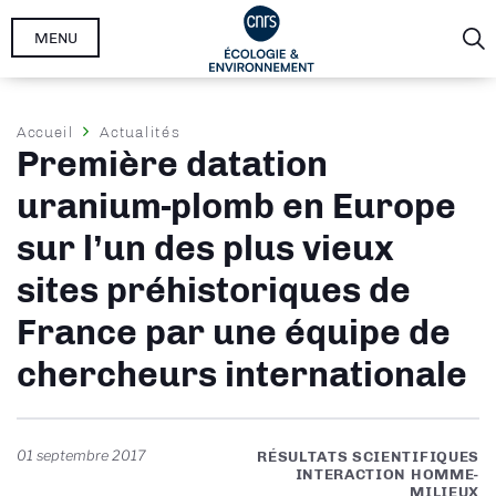
Aller
MENU
au
contenu
principal
Fil
Accueil
Actualités
Première datation
d'Ariane
uranium-plomb en Europe
sur l’un des plus vieux
sites préhistoriques de
France par une équipe de
chercheurs internationale
01 septembre 2017
RÉSULTATS SCIENTIFIQUES
INTERACTION HOMME-
MILIEUX