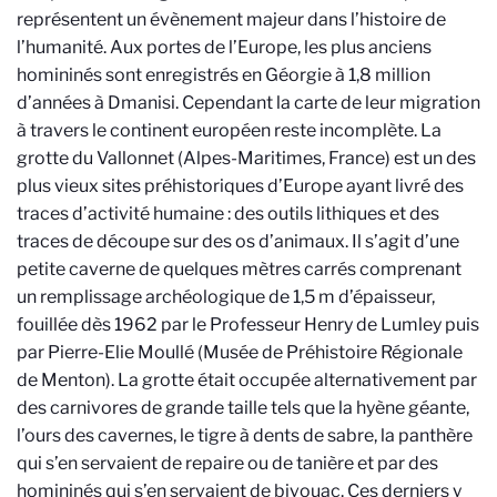
représentent un évènement majeur dans l’histoire de
l’humanité. Aux portes de l’Europe, les plus anciens
homininés sont enregistrés en Géorgie à 1,8 million
d’années à Dmanisi. Cependant la carte de leur migration
à travers le continent européen reste incomplète. La
grotte du Vallonnet (Alpes-Maritimes, France) est un des
plus vieux sites préhistoriques d’Europe ayant livré des
traces d’activité humaine : des outils lithiques et des
traces de découpe sur des os d’animaux. Il s’agit d’une
petite caverne de quelques mètres carrés comprenant
un remplissage archéologique de 1,5 m d’épaisseur,
fouillée dès 1962 par le Professeur Henry de Lumley puis
par Pierre-Elie Moullé (Musée de Préhistoire Régionale
de Menton). La grotte était occupée alternativement par
des carnivores de grande taille tels que la hyène géante,
l’ours des cavernes, le tigre à dents de sabre, la panthère
qui s’en servaient de repaire ou de tanière et par des
homininés qui s’en servaient de bivouac. Ces derniers y