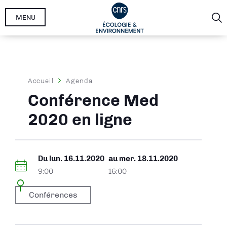
Aller
MENU
au
contenu
principal
Fil
Accueil
Agenda
d'Ariane
Conférence Med
2020 en ligne
Du
lun. 16.11.2020
au
mer. 18.11.2020
9:00
16:00
Conférences