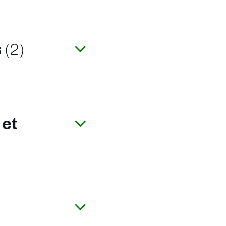
s
(2)
 et