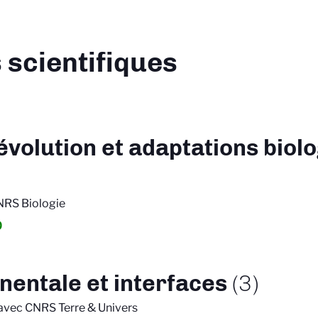
 scientifiques
 évolution et adaptations biol
CNRS Biologie
o
nentale et interfaces
(3)
 avec CNRS Terre & Univers