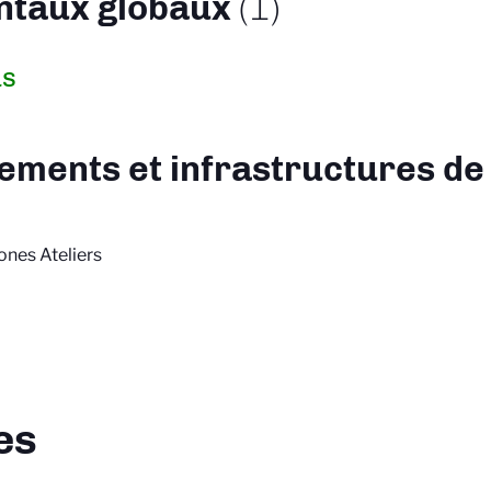
ntaux globaux
(1)
as
ements et infrastructures de
ones Ateliers
es