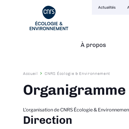
Navigation
Aller
Actualités
secondaire
au
contenu
principal
À propos
Navigation
principale
Fil
Accueil
CNRS Écologie & Environnement
d'Ariane
Organigramme
L'organisation de CNRS Écologie & Environnemen
Direction