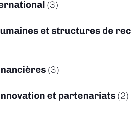
ternational
(3)
umaines et structures de re
inancières
(3)
 innovation et partenariats
(2)