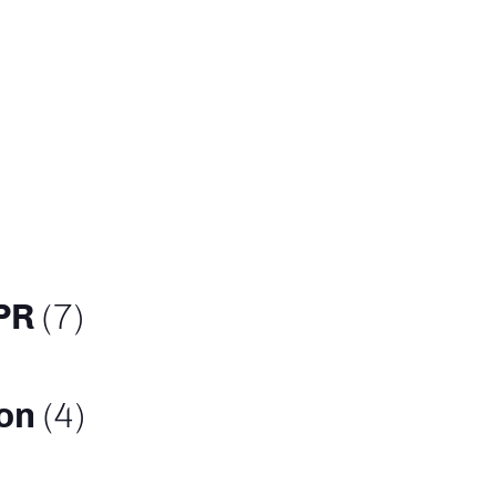
EPR
(7)
ion
(4)