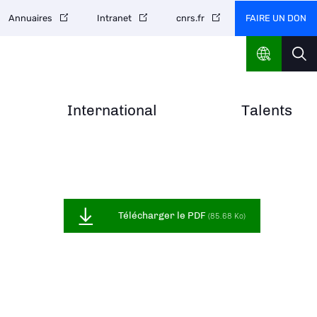
FAIRE UN DON
Annuaires
Intranet
cnrs.fr
International
Talents
Télécharger le PDF
(85.68 Ko)